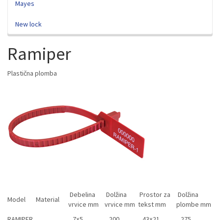
Mayes
New lock
Ramiper
Plastična plomba
Debelina
Dolžina
Prostor za
Dolžina
Model
Material
vrvice mm
vrvice mm
tekst mm
plombe mm
RAMIPER
7×5
200
43×21
275