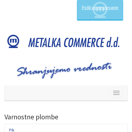
Pošlji povpraševanje
Preklop
navigacij
Varnostne plombe
Pik