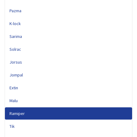
Pazma
K-lock
Sarima
Solrac
Jorsus
Jompal
Extin
Malu
Ramiper
Tik