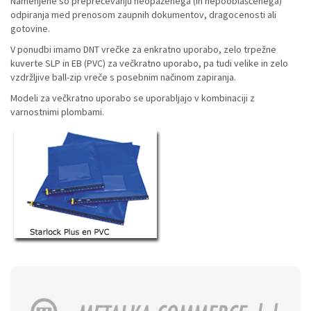
Namenjene so preprečevanju neopaženega (in nepooblaščenega)
odpiranja med prenosom zaupnih dokumentov, dragocenosti ali
gotovine.
V ponudbi imamo DNT vrečke za enkratno uporabo, zelo trpežne
kuverte SLP in EB (PVC) za večkratno uporabo, pa tudi velike in zelo
vzdržljive ball-zip vreče s posebnim načinom zapiranja.
Modeli za večkratno uporabo se uporabljajo v kombinaciji z
varnostnimi plombami.