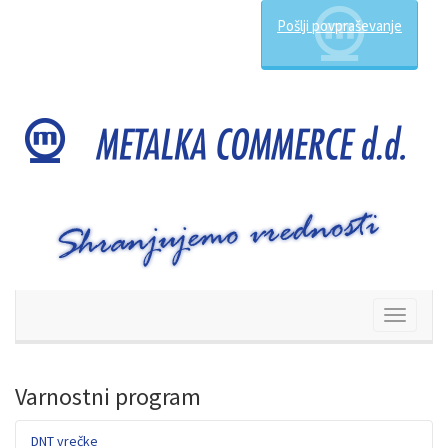
Pošlji povpraševanje
Preklop
navigacij
Varnostni program
DNT vrečke