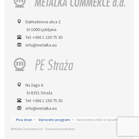
Dalmatinova ulica 2
SI-1000 Ljubljana
Tel: +386 1 230 75 30
info@metalka.eu
Na žago 6
SI-8351 Straža
Tel: +386 1 230 75 30
info@metalka.eu
Prva stran
Varnostni program
Varnostne vreče in kuverte
Metalka Commerce d.d. - Vse pravice pridržane.