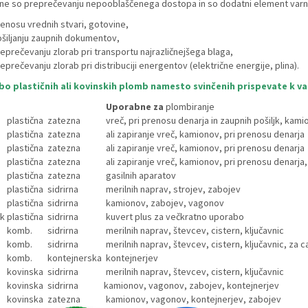
e so preprečevanju nepooblaščenega dostopa in so dodatni element varnosti
enosu vrednih stvari, gotovine,
šiljanju zaupnih dokumentov,
eprečevanju zlorab pri transportu najrazličnejšega blaga,
eprečevanju zlorab pri distribuciji energentov (električne energije, plina).
bo plastičnih ali kovinskih plomb namesto svinčenih prispevate k va
Uporabne za
plombiranje
plastična
zatezna
vreč, pri prenosu denarja in zaupnih pošiljk, kamio
plastična
zatezna
ali zapiranje vreč, kamionov, pri prenosu denarja
plastična
zatezna
ali zapiranje vreč, kamionov, pri prenosu denarja
plastična
zatezna
ali zapiranje vreč, kamionov, pri prenosu denarja
plastična
zatezna
gasilnih aparatov
plastična
sidrirna
merilnih naprav, strojev, zabojev
plastična
sidrirna
kamionov, zabojev, vagonov
k
plastična
sidrirna
kuvert plus za večkratno uporabo
komb.
sidrirna
merilnih naprav, števcev, cistern, ključavnic
komb.
sidrirna
merilnih naprav, števcev, cistern, ključavnic, za c
komb.
kontejnerska
kontejnerjev
kovinska
sidrirna
merilnih naprav, števcev, cistern, ključavnic
kovinska
sidrirna
kamionov, vagonov, zabojev, kontejnerjev
kovinska
zatezna
kamionov, vagonov, kontejnerjev, zabojev