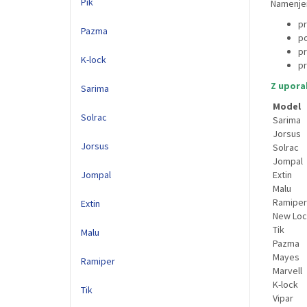
Pik
Namenjen
pr
Pazma
po
pr
K-lock
pr
Z upora
Sarima
Model
Solrac
Sarima
Jorsus
Jorsus
Solrac
Jompal
Jompal
Extin
Malu
Ramiper
Extin
New Loc
Tik
Malu
Pazma
Mayes
Ramiper
Marvell
K-lock
Tik
Vipar