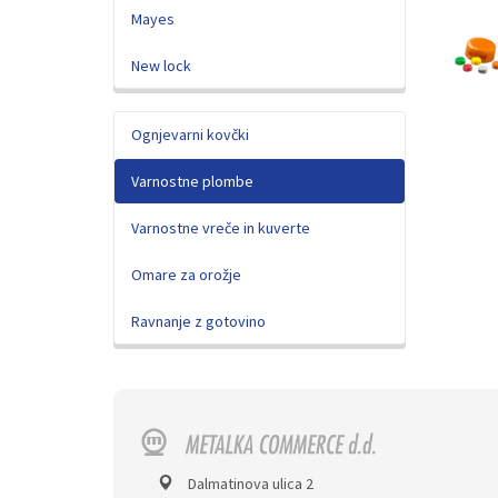
Mayes
New lock
Ognjevarni kovčki
Varnostne plombe
Varnostne vreče in kuverte
Omare za orožje
Ravnanje z gotovino
Dalmatinova ulica 2