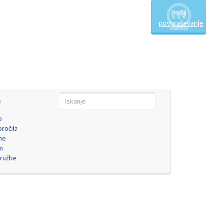
Pošlji
povpraševanje
e
o
ročila
ne
m
družbe