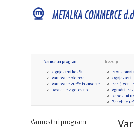
Varnostni program
Trezorji
Ognjevarni kovčki
Protivlomni 
Varnostne plombe
Ognjevarni t
Varnostne vreče in kuverte
Pohištveni t
Ravnanje z gotovino
Vgradni trez
Depozitni tr
Posebne reš
Varnostni program
Var