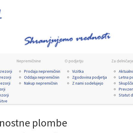
Nepremičnine
O podjetju
Za delničarj
trezorji
Prodaja nepremičnin
Vizitka
Aktualn
rezorji
Oddaja nepremičnin
Zgodovina podjetja
Letna po
rezorji
Nakup nepremičnin
Z nami sodelujejo
Skupšči
orji
Prevze
ezorji
Statut 
itve
nostne plombe