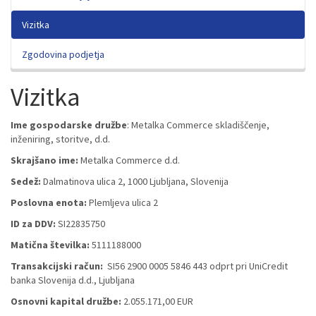
Vizitka
Zgodovina podjetja
Vizitka
Ime gospodarske družbe
: Metalka Commerce skladiščenje,
inženiring, storitve, d.d.
Skrajšano ime:
Metalka Commerce d.d.
Sedež:
Dalmatinova ulica 2, 1000 Ljubljana, Slovenija
Poslovna enota:
Plemljeva ulica 2
ID za DDV:
SI22835750
Matična številka:
5111188000
Transakcijski račun:
SI56 2900 0005 5846 443 odprt pri UniCredit
banka Slovenija d.d., Ljubljana
Osnovni kapital družbe:
2.055.171,00 EUR