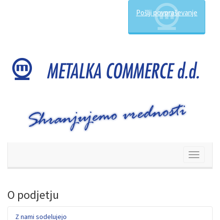
Pošlji povpraševanje
Preklop
navigacij
O podjetju
Z nami sodelujejo